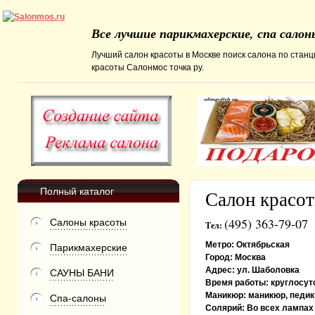
Все лучшие парикмахерские, спа сало
Лучший салон красоты в Москве поиск салона по станц
красоты Салонмос точка ру.
Полный каталог
Салон красот
(495) 363-79-07
Салоны красоты
Тел:
Метро:
Октябрьская
Парикмахерские
Город:
Москва
Адрес:
ул. Шаболовка
САУНЫ БАНИ
Время работы:
круглосут
Маникюр:
маникюр, педик
Спа-салоны
Солярий:
Во всех лампах