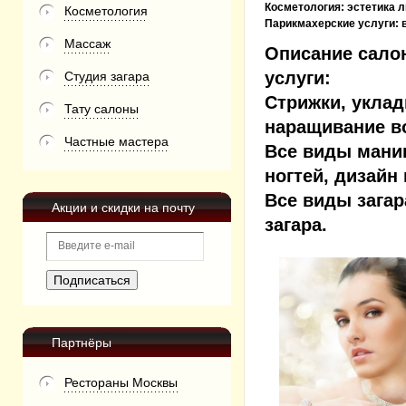
Косметология:
эстетика л
Косметология
Парикмахерские услуги:
Массаж
Описание сало
услуги:
Студия загара
Стрижки, уклад
Тату салоны
наращивание во
Частные мастера
Все виды маник
ногтей, дизайн 
Все виды загар
Акции и скидки на почту
загара.
Партнёры
Рестораны Москвы