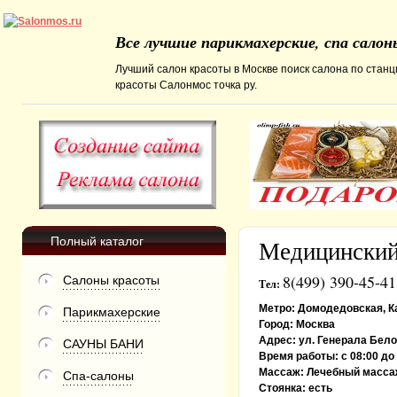
Все лучшие парикмахерские, спа сало
Лучший салон красоты в Москве поиск салона по станц
красоты Салонмос точка ру.
Полный каталог
Медицински
8(499) 390-45-41
Салоны красоты
Тел:
Метро:
Домодедовская, К
Парикмахерские
Город:
Москва
Адрес:
ул. Генерала Белов
САУНЫ БАНИ
Время работы:
с 08:00 д
Массаж:
Лечебный масса
Спа-салоны
Стоянка:
есть