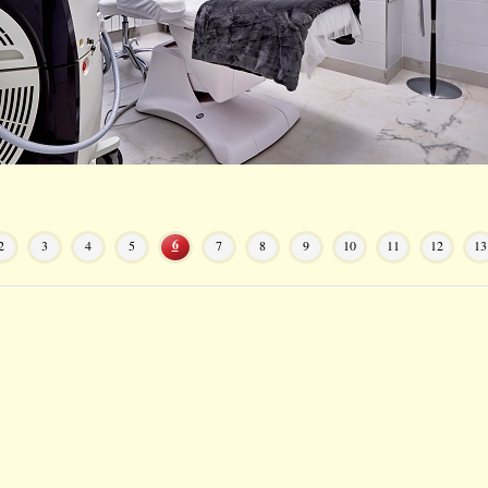
6
2
3
4
5
7
8
9
10
11
12
13