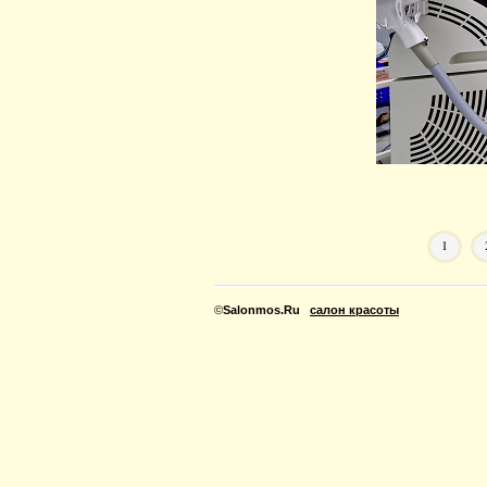
1
©
Salonmos.Ru
салон красоты