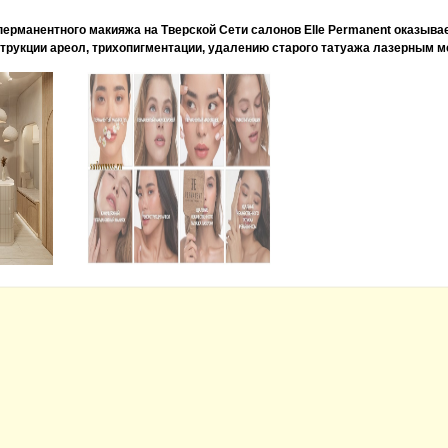
перманентного макияжа на Тверской Сети салонов Elle Permanent оказывае
нструкции ареол, трихопигментации, удалению старого татуажа лазерным 