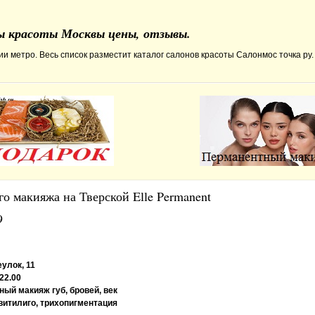
ны красоты Москвы цены, отзывы.
и метро. Весь список разместит каталог салонов красоты Салонмос точка ру.
о макияжа на Тверской Elle Permanent
9
улок, 11
 22.00
ый макияж губ, бровей, век
витилиго, трихопигментация