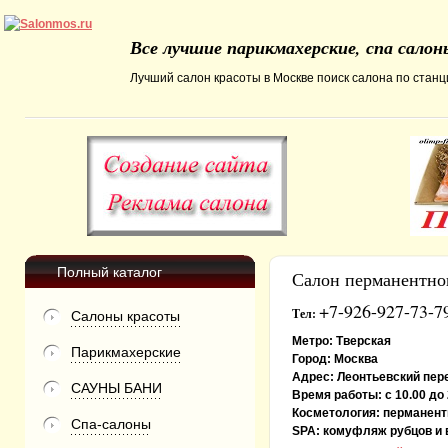
Все лучшие парикмахерские, спа сало
Лучший салон красоты в Москве поиск салона по станци
Полный каталог
Салон перманентног
+7-926-927-73-7
Тел:
Салоны красоты
Метро:
Тверская
Парикмахерские
Город:
Москва
Адрес:
Леонтьевский пере
САУНЫ БАНИ
Время работы:
с 10.00 до
Косметология:
перманентн
Спа-салоны
SPA:
комуфляж рубцов и 