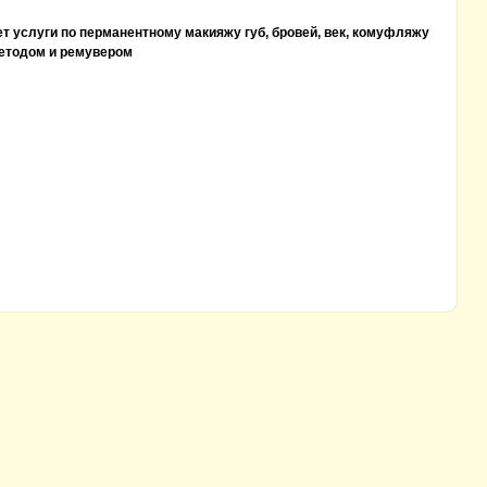
т услуги по перманентному макияжу губ, бровей, век, комуфляжу
методом и ремувером