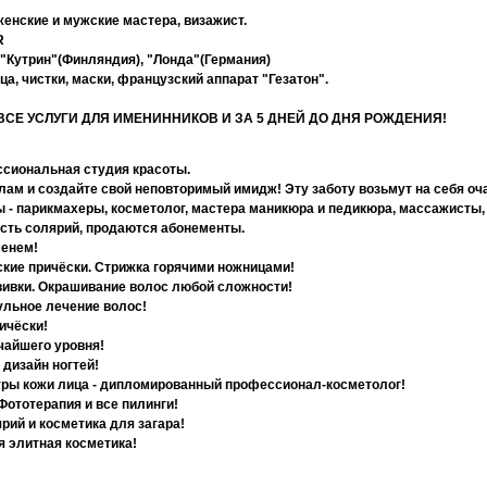
женские и мужские мастера, визажист.
R
 "Кутрин"(Финляндия), "Лонда"(Германия)
а, чистки, маски, французский аппарат "Гезатон".
ВСЕ УСЛУГИ ДЛЯ ИМЕНИННИКОВ И ЗА 5 ДНЕЙ ДО ДНЯ РОЖДЕНИЯ!
сиональная студия красоты.
ам и создайте свой неповторимый имидж! Эту заботу возьмут на себя о
 - парикмахеры, косметолог, мастера маникюра и педикюра, массажисты, 
сть солярий, продаются абонементы.
менем!
кие причёски. Стрижка горячими ножницами!
ивки. Окрашивание волос любой сложности!
льное лечение волос!
ичёски!
чайшего уровня!
дизайн ногтей!
ы кожи лица - дипломированный профессионал-косметолог!
Фототерапия и все пилинги!
рий и косметика для загара!
 элитная косметика!