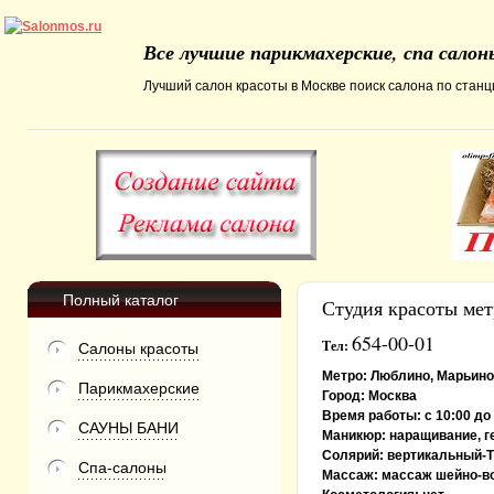
Все лучшие парикмахерские, спа сало
Лучший салон красоты в Москве поиск салона по станци
Полный каталог
Студия красоты ме
654-00-01
Тел:
Салоны красоты
Метро:
Люблино, Марьино
Парикмахерские
Город:
Москва
Время работы:
с 10:00 до
САУНЫ БАНИ
Маникюр:
наращивание, г
Солярий:
вертикальный-Т
Спа-салоны
Массаж:
массаж шейно-во