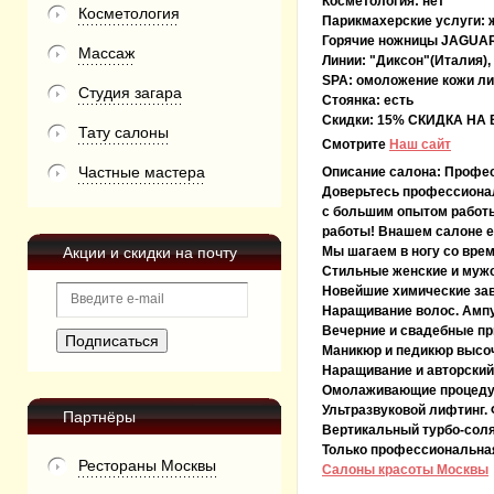
Косметология:
нет
Косметология
Парикмахерские услуги:
Горячие ножницы JAGUA
Массаж
Линии:
"Диксон"(Италия),
SPA:
омоложение кожи лиц
Студия загара
Стоянка:
есть
Скидки:
15% СКИДКА НА 
Тату салоны
Смотрите
Наш сайт
Частные мастера
Описание салона:
Профес
Доверьтесь профессионал
с большим опытом работы
работы! Внашем салоне е
Акции и скидки на почту
Мы шагаем в ногу со вре
Стильные женские и мужс
Новейшие химические зав
Наращивание волос. Ампу
Вечерние и свадебные пр
Маникюр и педикюр высо
Наращивание и авторский 
Омолаживающие процедур
Ультразвуковой лифтинг. 
Партнёры
Вертикальный турбо-соля
Только профессиональная
Рестораны Москвы
Салоны красоты Москвы