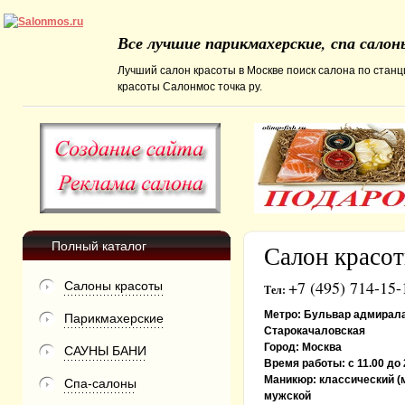
Все лучшие парикмахерские, спа сало
Лучший салон красоты в Москве поиск салона по станц
красоты Салонмос точка ру.
Полный каталог
Салон крас
+7 (495) 714-15-
Салоны красоты
Тел:
Метро:
Бульвар адмирала 
Парикмахерские
Старокачаловская
Город:
Москва
САУНЫ БАНИ
Время работы:
с 11.00 до
Маникюр:
классический (
Спа-салоны
мужской