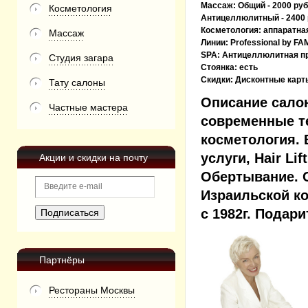
Массаж:
Общий - 2000 руб
Косметология
Антицеллюлитный - 2400 
Косметология:
аппаратная
Массаж
Линии:
Professional by F
SPA:
Антицеллюлитная п
Студия загара
Стоянка:
есть
Скидки:
Дисконтные карт
Тату салоны
Описание сало
Частные мастера
современные те
косметология.
услуги, Hair L
Акции и скидки на почту
Обертывание. С
Израильской ко
с 1982г. Подар
Партнёры
Рестораны Москвы