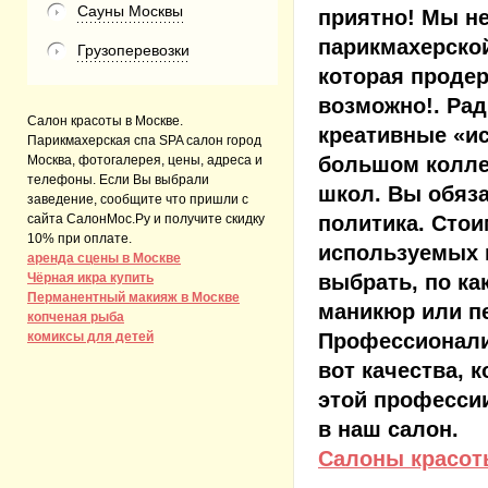
Сауны Москвы
приятно! Мы н
парикмахерско
Грузоперевозки
которая продер
возможно!. Ра
Салон красоты в Москве.
креативные «ис
Парикмахерская спа SPA салон город
Москва, фотогалерея, цены, адреса и
большом колле
телефоны. Если Вы выбрали
школ. Вы обяза
заведение, сообщите что пришли с
сайта СалонМос.Ру и получите скидку
политика. Стои
10% при оплате.
используемых 
аренда сцены в Москве
Чёрная икра купить
выбрать, по ка
Перманентный макияж в Москве
маникюр или п
копченая рыба
комиксы для детей
Профессионали
вот качества, 
этой профессии
в наш салон.
Салоны красо