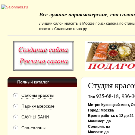
Все лучшие парикмахерские, спа сало
Лучший салон красоты в Москве поиск салона по станц
красоты Салонмос точка ру.
Полный каталог
Студия крас
935-68-18, 936-3
Салоны красоты
Тел:
Метро:
Кузнецкий мост, О
Парикмахерские
Город:
Москва
Время работы:
с 12 до 21
САУНЫ БАНИ
Маникюр:
да
Солярий:
да
Спа-салоны
Массаж:
да