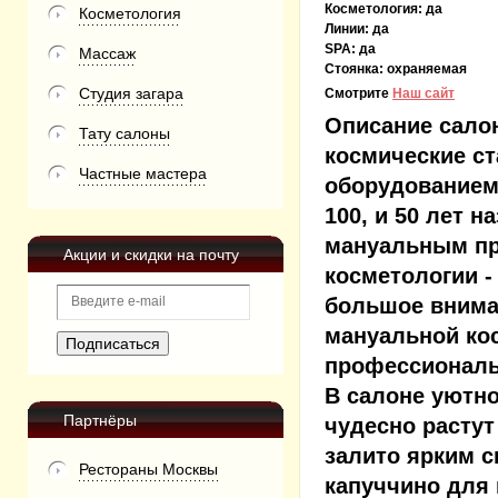
Косметология:
да
Косметология
Линии:
да
SPA:
да
Массаж
Стоянка:
охраняемая
Студия загара
Смотрите
Наш сайт
Описание сало
Тату салоны
космические с
Частные мастера
оборудованием:
100, и 50 лет 
мануальным пр
Акции и скидки на почту
косметологии -
большое внима
мануальной ко
профессиональ
В салоне уютно
Партнёры
чудесно растут
залито ярким с
Рестораны Москвы
капуччино для 