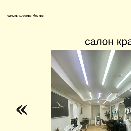
салоны красоты Москвы
салон кр