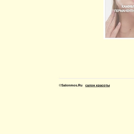
©
Salonmos.Ru
салон красоты