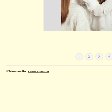
1
2
3
4
©
Salonmos.Ru
салон красоты