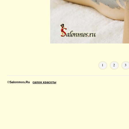
1
2
3
©
Salonmos.Ru
салон красоты