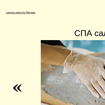
салоны красоты Москвы
СПА са