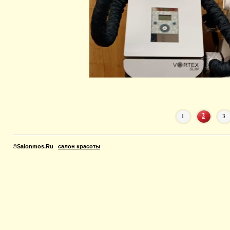
2
1
3
©
Salonmos.Ru
салон красоты