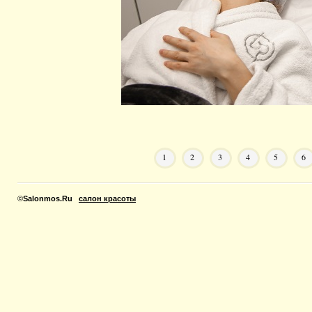
1
2
3
4
5
6
©
Salonmos.Ru
салон красоты