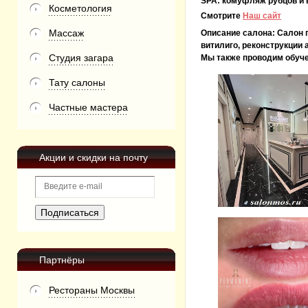
SPA:
комуфляж рубцов и 
Косметология
Смотрите
Наш сайт
Массаж
Описание салона:
Салон 
витилиго, реконструкции
Студия загара
Мы также проводим обуче
Тату салоны
Частные мастера
Акции и скидки на почту
Партнёры
Рестораны Москвы