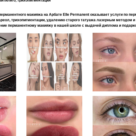
витилиго, трихопигментация
перманентного макияжа на Арбате Elle Permanent оказывает услуги по пер
 ареол, трихопигментации, удалению старого татуажа лазерным методом и
ние перманентному макияжу в нашей школе с выдачей диплома и подарк