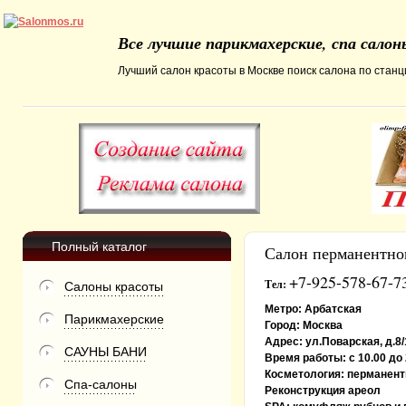
Все лучшие парикмахерские, спа сало
Лучший салон красоты в Москве поиск салона по станци
Полный каталог
Салон перманентног
+7-925-578-67-7
Тел:
Салоны красоты
Метро:
Арбатская
Парикмахерские
Город:
Москва
Адрес:
ул.Поварская, д.8/
САУНЫ БАНИ
Время работы:
с 10.00 до
Косметология:
перманентн
Спа-салоны
Реконструкция ареол