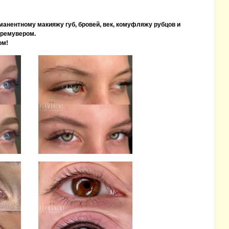
манентному макияжу губ, бровей, век, комуфляжу рубцов и
 ремувером.
ом!